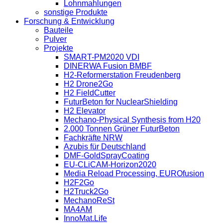
Lohnmahlungen
sonstige Produkte
Forschung & Entwicklung
Bauteile
Pulver
Projekte
SMART-PM2020 VDI
DINERWA Fusion BMBF
H2-Reformerstation Freudenberg
H2 Drone2Go
H2 FieldCutter
FuturBeton for NuclearShielding
H2 Elevator
Mechano-Physical Synthesis from H20
2.000 Tonnen Grüner FuturBeton
Fachkräfte NRW
Azubis für Deutschland
DMF-GoldSprayCoating
EU-CLiCAM-Horizon2020
Media Reload Processing, EUROfusion
H2F2Go
H2Truck2Go
MechanoReSt
MA4AM
InnoMat.Life