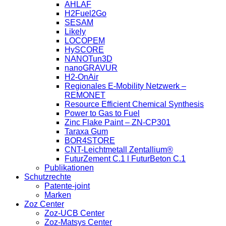
AHLAF
H2Fuel2Go
SESAM
Likely
LOCOPEM
HySCORE
NANOTun3D
nanoGRAVUR
H2-OnAir
Regionales E-Mobility Netzwerk –
REMONET
Resource Efficient Chemical Synthesis
Power to Gas to Fuel
Zinc Flake Paint – ZN-CP301
Taraxa Gum
BOR4STORE
CNT-Leichtmetall Zentallium®
FuturZement C.1 l FuturBeton C.1
Publikationen
Schutzrechte
Patente-joint
Marken
Zoz Center
Zoz-UCB Center
Zoz-Matsys Center