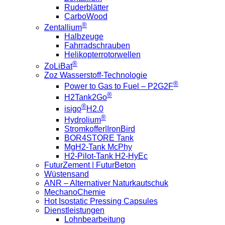
Ruderblätter
CarboWood
®
Zentallium
Halbzeuge
Fahrradschrauben
Helikopterrotorwellen
®
ZoLiBat
Zoz Wasserstoff-Technologie
®
Power to Gas to Fuel – P2G2F
®
H2Tank2Go
®
isigo
H2.0
®
Hydrolium
Stromkoffer|IronBird
BOR4STORE Tank
MgH2-Tank McPhy
H2-Pilot-Tank H2-HyEc
FuturZement | FuturBeton
Wüstensand
ANR – Alternativer Naturkautschuk
MechanoChemie
Hot Isostatic Pressing Capsules
Dienstleistungen
Lohnbearbeitung