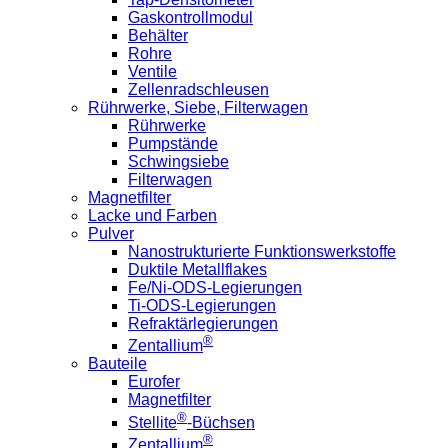
Gaskontrollmodul
Behälter
Rohre
Ventile
Zellenradschleusen
Rührwerke, Siebe, Filterwagen
Rührwerke
Pumpstände
Schwingsiebe
Filterwagen
Magnetfilter
Lacke und Farben
Pulver
Nanostrukturierte Funktionswerkstoffe
Duktile Metallflakes
Fe/Ni-ODS-Legierungen
Ti-ODS-Legierungen
Refraktärlegierungen
®
Zentallium
Bauteile
Eurofer
Magnetfilter
®
Stellite
-Büchsen
®
Zentallium