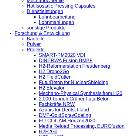
MechanoChemie
Hot Isostatic Pressing Capsules
Dienstleistungen
Lohnbearbeitung
Lohnmahlungen
sonstige Produkte
Forschung & Entwicklung
Bauteile
Pulver
Projekte
SMART-PM2020 VDI
DINERWA Fusion BMBF
H2-Reformerstation Freudenberg
H2 Drone2Go
H2 FieldCutter
FuturBeton for NuclearShielding
H2 Elevator
Mechano-Physical Synthesis from H20
2.000 Tonnen Grüner FuturBeton
Fachkräfte NRW
Azubis für Deutschland
DMF-GoldSprayCoating
EU-CLiCAM-Horizon2020
Media Reload Processing, EUROfusion
H2F2Go