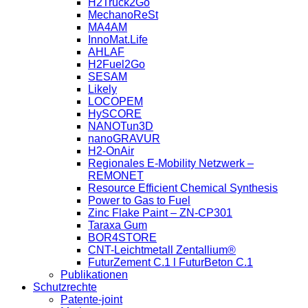
H2Truck2Go
MechanoReSt
MA4AM
InnoMat.Life
AHLAF
H2Fuel2Go
SESAM
Likely
LOCOPEM
HySCORE
NANOTun3D
nanoGRAVUR
H2-OnAir
Regionales E-Mobility Netzwerk –
REMONET
Resource Efficient Chemical Synthesis
Power to Gas to Fuel
Zinc Flake Paint – ZN-CP301
Taraxa Gum
BOR4STORE
CNT-Leichtmetall Zentallium®
FuturZement C.1 l FuturBeton C.1
Publikationen
Schutzrechte
Patente-joint