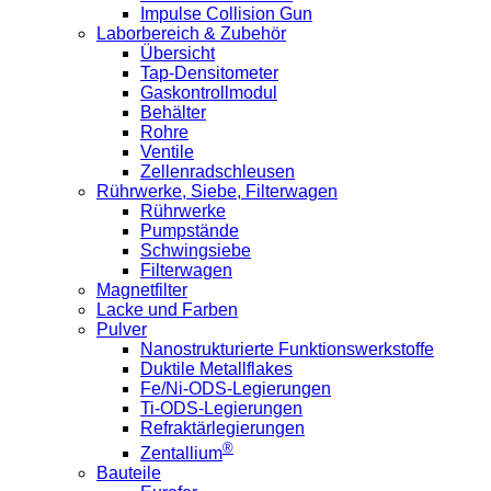
Impulse Collision Gun
Laborbereich & Zubehör
Übersicht
Tap-Densitometer
Gaskontrollmodul
Behälter
Rohre
Ventile
Zellenradschleusen
Rührwerke, Siebe, Filterwagen
Rührwerke
Pumpstände
Schwingsiebe
Filterwagen
Magnetfilter
Lacke und Farben
Pulver
Nanostrukturierte Funktionswerkstoffe
Duktile Metallflakes
Fe/Ni-ODS-Legierungen
Ti-ODS-Legierungen
Refraktärlegierungen
®
Zentallium
Bauteile