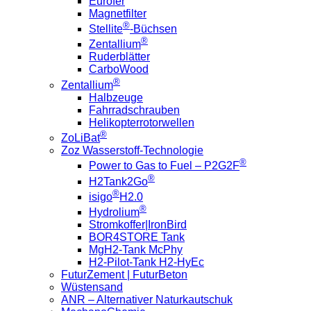
Eurofer
Magnetfilter
®
Stellite
-Büchsen
®
Zentallium
Ruderblätter
CarboWood
®
Zentallium
Halbzeuge
Fahrradschrauben
Helikopterrotorwellen
®
ZoLiBat
Zoz Wasserstoff-Technologie
®
Power to Gas to Fuel – P2G2F
®
H2Tank2Go
®
isigo
H2.0
®
Hydrolium
Stromkoffer|IronBird
BOR4STORE Tank
MgH2-Tank McPhy
H2-Pilot-Tank H2-HyEc
FuturZement | FuturBeton
Wüstensand
ANR – Alternativer Naturkautschuk