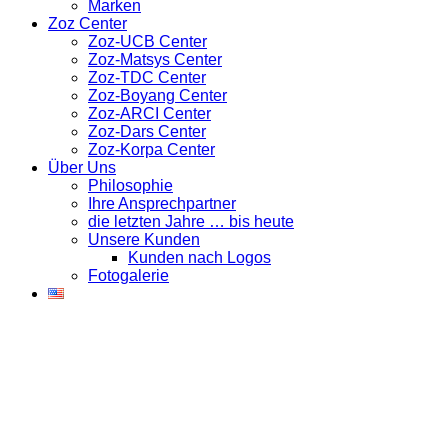
Marken
Zoz Center
Zoz-UCB Center
Zoz-Matsys Center
Zoz-TDC Center
Zoz-Boyang Center
Zoz-ARCI Center
Zoz-Dars Center
Zoz-Korpa Center
Über Uns
Philosophie
Ihre Ansprechpartner
die letzten Jahre … bis heute
Unsere Kunden
Kunden nach Logos
Fotogalerie