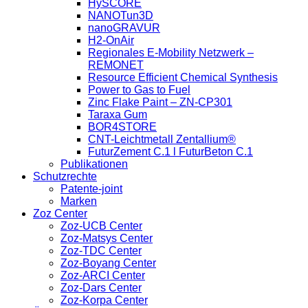
HySCORE
NANOTun3D
nanoGRAVUR
H2-OnAir
Regionales E-Mobility Netzwerk –
REMONET
Resource Efficient Chemical Synthesis
Power to Gas to Fuel
Zinc Flake Paint – ZN-CP301
Taraxa Gum
BOR4STORE
CNT-Leichtmetall Zentallium®
FuturZement C.1 l FuturBeton C.1
Publikationen
Schutzrechte
Patente-joint
Marken
Zoz Center
Zoz-UCB Center
Zoz-Matsys Center
Zoz-TDC Center
Zoz-Boyang Center
Zoz-ARCI Center
Zoz-Dars Center
Zoz-Korpa Center