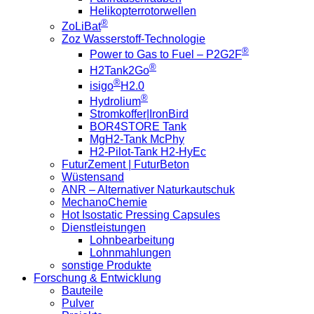
Helikopterrotorwellen
®
ZoLiBat
Zoz Wasserstoff-Technologie
®
Power to Gas to Fuel – P2G2F
®
H2Tank2Go
®
isigo
H2.0
®
Hydrolium
Stromkoffer|IronBird
BOR4STORE Tank
MgH2-Tank McPhy
H2-Pilot-Tank H2-HyEc
FuturZement | FuturBeton
Wüstensand
ANR – Alternativer Naturkautschuk
MechanoChemie
Hot Isostatic Pressing Capsules
Dienstleistungen
Lohnbearbeitung
Lohnmahlungen
sonstige Produkte
Forschung & Entwicklung
Bauteile
Pulver