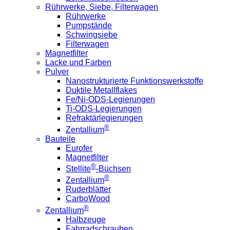
Rührwerke, Siebe, Filterwagen
Rührwerke
Pumpstände
Schwingsiebe
Filterwagen
Magnetfilter
Lacke und Farben
Pulver
Nanostrukturierte Funktionswerkstoffe
Duktile Metallflakes
Fe/Ni-ODS-Legierungen
Ti-ODS-Legierungen
Refraktärlegierungen
®
Zentallium
Bauteile
Eurofer
Magnetfilter
®
Stellite
-Büchsen
®
Zentallium
Ruderblätter
CarboWood
®
Zentallium
Halbzeuge
Fahrradschrauben