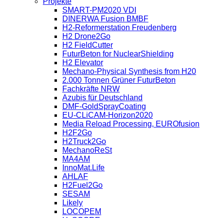
Projekte
SMART-PM2020 VDI
DINERWA Fusion BMBF
H2-Reformerstation Freudenberg
H2 Drone2Go
H2 FieldCutter
FuturBeton for NuclearShielding
H2 Elevator
Mechano-Physical Synthesis from H20
2.000 Tonnen Grüner FuturBeton
Fachkräfte NRW
Azubis für Deutschland
DMF-GoldSprayCoating
EU-CLiCAM-Horizon2020
Media Reload Processing, EUROfusion
H2F2Go
H2Truck2Go
MechanoReSt
MA4AM
InnoMat.Life
AHLAF
H2Fuel2Go
SESAM
Likely
LOCOPEM