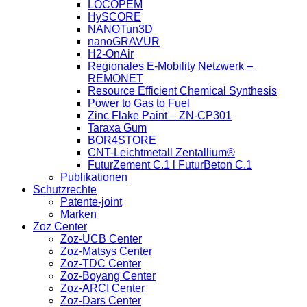
LOCOPEM
HySCORE
NANOTun3D
nanoGRAVUR
H2-OnAir
Regionales E-Mobility Netzwerk –
REMONET
Resource Efficient Chemical Synthesis
Power to Gas to Fuel
Zinc Flake Paint – ZN-CP301
Taraxa Gum
BOR4STORE
CNT-Leichtmetall Zentallium®
FuturZement C.1 l FuturBeton C.1
Publikationen
Schutzrechte
Patente-joint
Marken
Zoz Center
Zoz-UCB Center
Zoz-Matsys Center
Zoz-TDC Center
Zoz-Boyang Center
Zoz-ARCI Center
Zoz-Dars Center