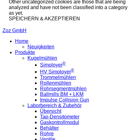
Other uncategorized cookies are those that are being
analyzed and have not been classified into a category
as yet.
SPEICHERN & AKZEPTIEREN
Zoz GmbH
Home
Neuigkeiten
Produkte
Kugelmühlen
®
Simoloyer
®
HV Simoloyer
Trommelmühlen
Rollenmühlen
Rohrsegmentmühlen
Ballmills BM + LKM
Impulse Collision Gun
Laborbereich & Zubehör
Übersicht
Tap-Densitometer
Gaskontrollmodul
Behälter
Rohre
Ventile