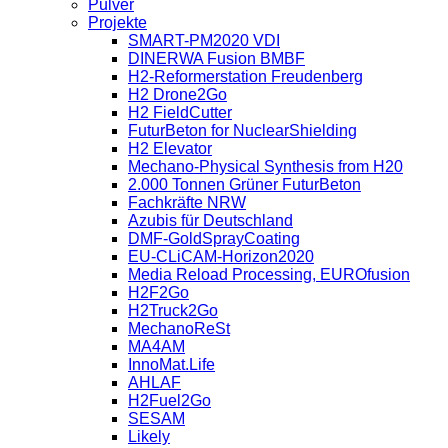
Pulver
Projekte
SMART-PM2020 VDI
DINERWA Fusion BMBF
H2-Reformerstation Freudenberg
H2 Drone2Go
H2 FieldCutter
FuturBeton for NuclearShielding
H2 Elevator
Mechano-Physical Synthesis from H20
2.000 Tonnen Grüner FuturBeton
Fachkräfte NRW
Azubis für Deutschland
DMF-GoldSprayCoating
EU-CLiCAM-Horizon2020
Media Reload Processing, EUROfusion
H2F2Go
H2Truck2Go
MechanoReSt
MA4AM
InnoMat.Life
AHLAF
H2Fuel2Go
SESAM
Likely