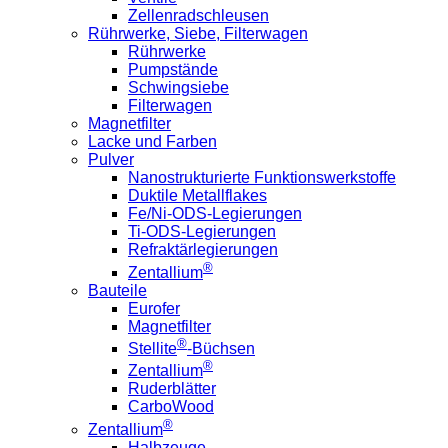
Zellenradschleusen
Rührwerke, Siebe, Filterwagen
Rührwerke
Pumpstände
Schwingsiebe
Filterwagen
Magnetfilter
Lacke und Farben
Pulver
Nanostrukturierte Funktionswerkstoffe
Duktile Metallflakes
Fe/Ni-ODS-Legierungen
Ti-ODS-Legierungen
Refraktärlegierungen
®
Zentallium
Bauteile
Eurofer
Magnetfilter
®
Stellite
-Büchsen
®
Zentallium
Ruderblätter
CarboWood
®
Zentallium
Halbzeuge