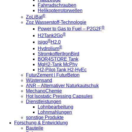
Fahrradschrauben
Helikopterrotorwellen
®
ZoLiBat
Zoz Wasserstoff-Technologie
®
Power to Gas to Fuel – P2G2F
®
H2Tank2Go
®
isigo
H2.0
®
Hydrolium
Stromkoffer|IronBird
BOR4STORE Tank
MgH2-Tank McPhy
H2-Pilot-Tank H2-HyEc
FuturZement | FuturBeton
Wüstensand
ANR – Alternativer Naturkautschuk
MechanoChemie
Hot Isostatic Pressing Capsules
Dienstleistungen
Lohnbearbeitung
Lohnmahlungen
sonstige Produkte
Forschung & Entwicklung
Bauteile