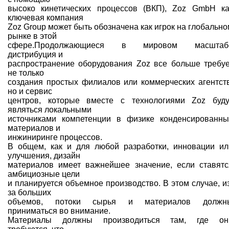
высоко кинетических процессов (ВКП), Zoz GmbH ка
ключевая компания
Zoz Group может быть обозначена как игрок на глобально
рынке в этой
сфере.Продолжающиеся в мировом масштаб
дистрибуция и
распространение оборудования Zoz все больше требуе
не только
создания простых филиалов или коммерческих агентств
но и сервис
центров, которые вместе с технологиями Zoz буду
являться локальными
источниками компетенции в физике конденсированны
материалов и
инжиниринге процессов.
В общем, как и для любой разработки, инновации ил
улучшения, дизайн
материалов имеет важнейшее значение, если ставятс
амбициозные цели
и планируется объемное производство. В этом случае, из
за больших
объемов, потоки сырья и материалов должн
приниматься во внимание.
Материалы должны производиться там, где он