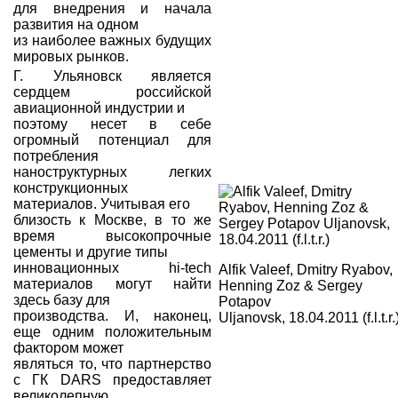
для внедрения и начала
развития на одном
из наиболее важных будущих
мировых рынков.
Г. Ульяновск является
сердцем российской
авиационной индустрии и
поэтому несет в себе
огромный потенциал для
потребления
наноструктурных легких
конструкционных
материалов. Учитывая его
близость к Москве, в то же
время высокопрочные
цементы и другие типы
инновационных hi-tech
Alfik Valeef, Dmitry Ryabov,
материалов могут найти
Henning Zoz & Sergey
здесь базу для
Potapov
производства. И, наконец,
Uljanovsk, 18.04.2011 (f.l.t.r.
еще одним положительным
фактором может
являться то, что партнерство
с ГК DARS предоставляет
великолепную