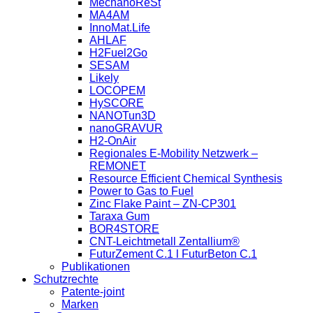
MechanoReSt
MA4AM
InnoMat.Life
AHLAF
H2Fuel2Go
SESAM
Likely
LOCOPEM
HySCORE
NANOTun3D
nanoGRAVUR
H2-OnAir
Regionales E-Mobility Netzwerk –
REMONET
Resource Efficient Chemical Synthesis
Power to Gas to Fuel
Zinc Flake Paint – ZN-CP301
Taraxa Gum
BOR4STORE
CNT-Leichtmetall Zentallium®
FuturZement C.1 l FuturBeton C.1
Publikationen
Schutzrechte
Patente-joint
Marken