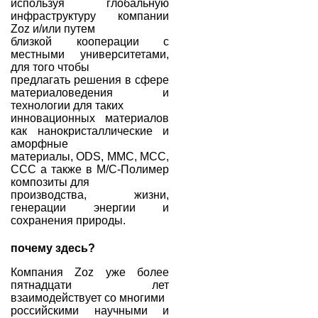
используя глобальную
инфраструктуру компании
Zoz и/или путем
близкой кооперации с
местными университетами,
для того чтобы
предлагать решения в сфере
материаловедения и
технологии для таких
инновационных материалов
как нанокристаллические и
аморфные
материалы, ODS, MMC, MCC,
CCC а также в М/С-Полимер
композиты для
производства, жизни,
генерации энергии и
сохранения природы.
почему здесь?
Компания Zoz уже более
пятнадцати лет
взаимодействует со многими
российскими научными и