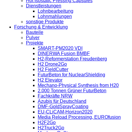
Hot Isostatic Pressing Capsules
Dienstleistungen
Lohnbearbeitung
Lohnmahlungen
sonstige Produkte
Forschung & Entwicklung
Bauteile
Pulver
Projekte
SMART-PM2020 VDI
DINERWA Fusion BMBF
H2-Reformerstation Freudenberg
H2 Drone2Go
H2 FieldCutter
FuturBeton for NuclearShielding
H2 Elevator
Mechano-Physical Synthesis from H20
2.000 Tonnen Grüner FuturBeton
Fachkräfte NRW
Azubis für Deutschland
DMF-GoldSprayCoating
EU-CLiCAM-Horizon2020
Media Reload Processing, EUROfusion
H2F2Go
H2Truck2Go