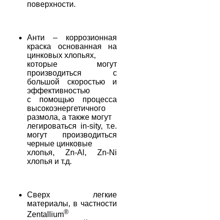
поверхности.
Анти – коррозионная
краска основанная на
цинковых хлопьях,
которые могут
производиться с
большой скоростью и
эффективностью
с помощью процесса
высокоэнергетичного
размола, а также могут
легироваться in-sity, т.е.
могут производиться
черные цинковые
хлопья, Zn-Al, Zn-Ni
хлопья и т.д.
Сверх легкие
материалы, в частности
®
Zentallium