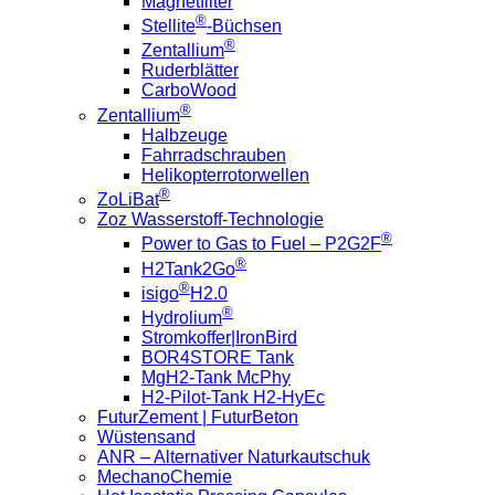
Magnetfilter
®
Stellite
-Büchsen
®
Zentallium
Ruderblätter
CarboWood
®
Zentallium
Halbzeuge
Fahrradschrauben
Helikopterrotorwellen
®
ZoLiBat
Zoz Wasserstoff-Technologie
®
Power to Gas to Fuel – P2G2F
®
H2Tank2Go
®
isigo
H2.0
®
Hydrolium
Stromkoffer|IronBird
BOR4STORE Tank
MgH2-Tank McPhy
H2-Pilot-Tank H2-HyEc
FuturZement | FuturBeton
Wüstensand
ANR – Alternativer Naturkautschuk
MechanoChemie