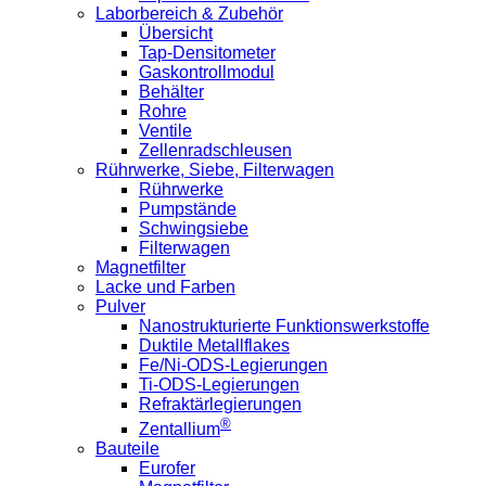
Laborbereich & Zubehör
Übersicht
Tap-Densitometer
Gaskontrollmodul
Behälter
Rohre
Ventile
Zellenradschleusen
Rührwerke, Siebe, Filterwagen
Rührwerke
Pumpstände
Schwingsiebe
Filterwagen
Magnetfilter
Lacke und Farben
Pulver
Nanostrukturierte Funktionswerkstoffe
Duktile Metallflakes
Fe/Ni-ODS-Legierungen
Ti-ODS-Legierungen
Refraktärlegierungen
®
Zentallium
Bauteile
Eurofer