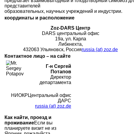
предлагает взаимовыгодный и плодотворный симбиоз дл
представителей
образовательных, научных учреждений и индустрии.
координаты и расположение
Zoz-DARS Центр
DARS центральный офис
19а, ул. Карла
Либкнехта,
432063 Ульяновск, Россия
russia (at) zoz.de
Контактное лицо – на сайте
Г-н Сергей
Потапов
Директор
департамента
НИОКРЦентральный офис
ДАРС
russia (at) zoz.de
Как найти, проезд и
проживание
Если вы
планируете визит не из
Японии, пожалуйста,