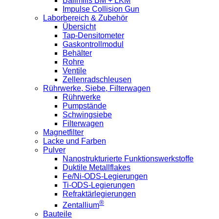
Ballmills BM + LKM
Impulse Collision Gun
Laborbereich & Zubehör
Übersicht
Tap-Densitometer
Gaskontrollmodul
Behälter
Rohre
Ventile
Zellenradschleusen
Rührwerke, Siebe, Filterwagen
Rührwerke
Pumpstände
Schwingsiebe
Filterwagen
Magnetfilter
Lacke und Farben
Pulver
Nanostrukturierte Funktionswerkstoffe
Duktile Metallflakes
Fe/Ni-ODS-Legierungen
Ti-ODS-Legierungen
Refraktärlegierungen
®
Zentallium
Bauteile