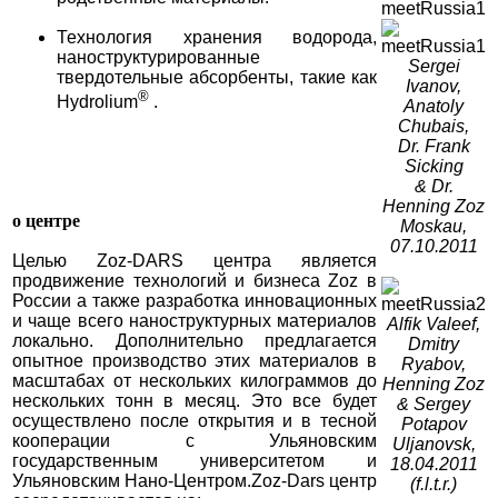
Технология хранения водорода,
наноструктурированные
Sergei
твердотельные абсорбенты, такие как
Ivanov,
®
Hydrolium
.
Anatoly
Chubais,
Dr. Frank
Sicking
& Dr.
Henning Zoz
о центре
Moskau,
07.10.2011
Целью Zoz-DARS центра является
продвижение технологий и бизнеса Zoz в
России а также разработка инновационных
и чаще всего наноструктурных материалов
Alfik Valeef,
локально. Дополнительно предлагается
Dmitry
опытное производство этих материалов в
Ryabov,
масштабах от нескольких килограммов до
Henning Zoz
нескольких тонн в месяц. Это все будет
& Sergey
осуществлено после открытия и в тесной
Potapov
кооперации с Ульяновским
Uljanovsk,
государственным университетом и
18.04.2011
Ульяновским Нано-Центром.Zoz-Dars центр
(f.l.t.r.)