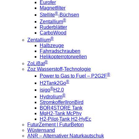
Eurofer
Magnetfilter
®
Stellite
-Büchsen
®
Zentallium
Ruderblätter
CarboWood
®
Zentallium
Halbzeuge
Fahrradschrauben
Helikopterrotorwellen
®
ZoLiBat
Zoz Wasserstoff-Technologie
®
Power to Gas to Fuel – P2G2F
®
H2Tank2Go
®
isigo
H2.0
®
Hydrolium
Stromkoffer|IronBird
BOR4STORE Tank
MgH2-Tank McPhy
H2-Pilot-Tank H2-HyEc
FuturZement | FuturBeton
Wüstensand
ANR – Alternativer Naturkautschuk