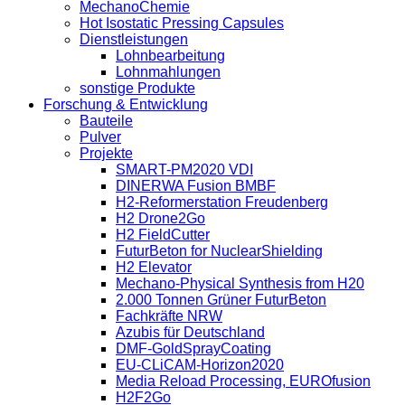
MechanoChemie
Hot Isostatic Pressing Capsules
Dienstleistungen
Lohnbearbeitung
Lohnmahlungen
sonstige Produkte
Forschung & Entwicklung
Bauteile
Pulver
Projekte
SMART-PM2020 VDI
DINERWA Fusion BMBF
H2-Reformerstation Freudenberg
H2 Drone2Go
H2 FieldCutter
FuturBeton for NuclearShielding
H2 Elevator
Mechano-Physical Synthesis from H20
2.000 Tonnen Grüner FuturBeton
Fachkräfte NRW
Azubis für Deutschland
DMF-GoldSprayCoating
EU-CLiCAM-Horizon2020
Media Reload Processing, EUROfusion
H2F2Go