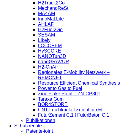
H2Truck2Go
MechanoReSt
MA4AM
InnoMat.Life
AHLAF
H2Fuel2Go
SESAM
Likely
LOCOPEM
HySCORE
NANOTun3D
nanoGRAVUR
H2-OnAir
Regionales E-Mobility Netzwerk –
REMONET
Resource Efficient Chemical Synthesis
Power to Gas to Fuel
Zinc Flake Paint – ZN-CP301
Taraxa Gum
BOR4STORE
CNT-Leichtmetall Zentallium®
FuturZement C.1 l FuturBeton C.1
Publikationen
Schutzrechte
Patente-joint